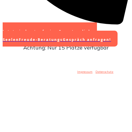
Jetzt ein kostenfreies & vertrauliches
SeelenFreude-BeratungsGespräch anfragen!
Achtung: Nur 15 Plätze verfügbar
Copyright
2026
- Irmgard Anna Bronder -
Impressum
-
Datenschutz