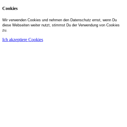
Cookies
Wir verwenden Cookies und nehmen den Datenschutz ernst, wenn Du
diese Webseiten weiter nutzt, stimmst Du der Verwendung von Cookies
zu.
Ich akzeptiere Cookies
Schau dir bitte das kurze
Video bis zum Ende an
bevor du dich auf ein
kostenfreies
Beratungsgespräch