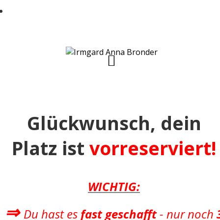
Jede Menge alltagstaugliche und einfache
u00dcbungen zur Prophylaxe bekommen
mu00f6chtest
Glückwunsch, d
ein
Platz
ist
vorreserviert!
WICHTIG:
⇒
Du hast es
fast geschafft
- nur noch