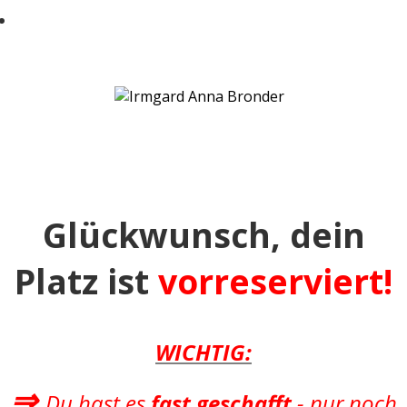
Jede Menge alltagstaugliche und einfache
u00dcbungen zur Prophylaxe bekommen
mu00f6chtest
Glückwunsch, d
ein
Platz
ist
vorreserviert!
WICHTIG:
⇒
Du hast es
fast geschafft
- nur noch