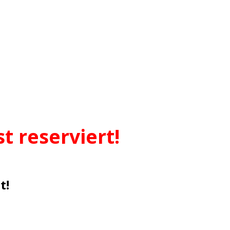
st
st
reserviert!
t!