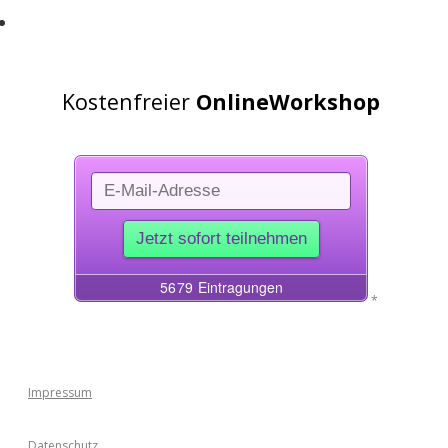
Jede Menge alltagstaugliche und einfache
u00dcbungen zur Prophylaxe bekommen
mu00f6chtest
Kostenfreier
Online
Workshop
*
Impressum
Datenschutz