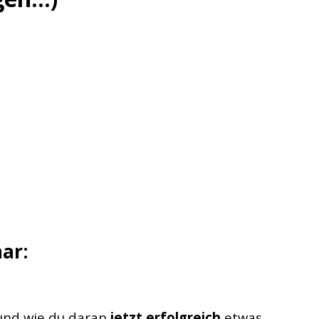
ar:
und wie du daran
jetzt erfolgreich
etwas