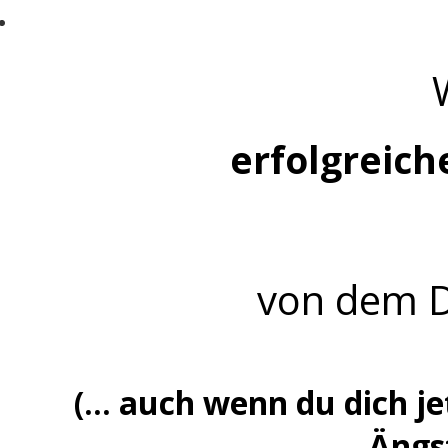
Jede Menge alltagstaugliche und einfache
erfolgreich
von dem
D
(... auch wenn du dich 
Ängst