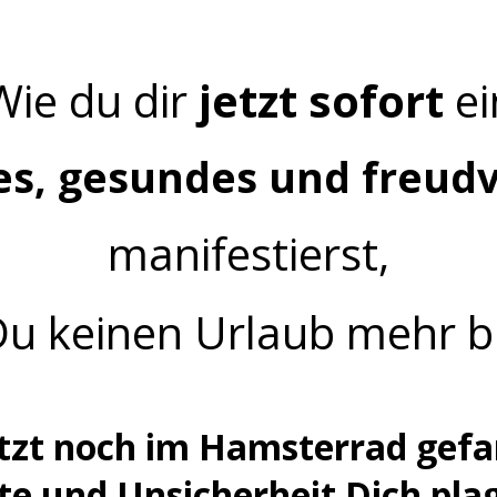
 u00dcbungen zur Prophylaxe bekommen mu00f6chte
Wie du dir
jetzt sofort
ei
es, gesundes und freud
manifestierst,
u keinen Urlaub mehr br
jetzt noch im Hamsterrad gefa
e und Unsicherheit Dich plag