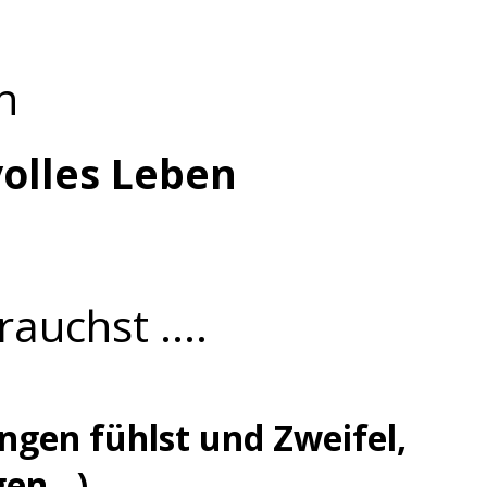
st
n
volles Leben
auchst ....
ngen fühlst und Zweifel,
en...)