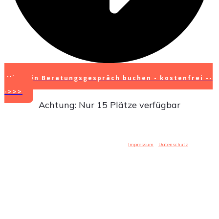
Hier ein Beratungsgespräch buchen - kostenfrei --
->>>
Achtung: Nur 15 Plätze verfügbar
Copyright
2026
- Irmgard Anna Bronder -
Impressum
-
Datenschutz