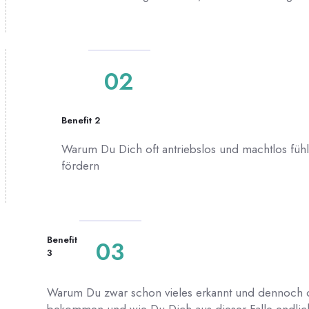
02
Benefit 2
Warum Du Dich oft antriebslos und machtlos fühlst
fördern
Benefit
03
3
Warum Du zwar schon vieles erkannt und dennoch oft
bekommen und wie Du Dich aus dieser Falle endlich