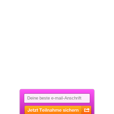
tseinkommen m
SONNTAG,
10.
SEPTEMBER
UM
20:00 UHR
ich jetzt direkt zum Sonntags-Live an und erhalte deine Zugan