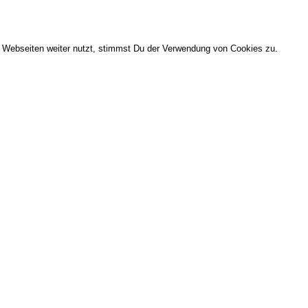
Webseiten weiter nutzt, stimmst Du der Verwendung von Cookies zu.
SONNTAG LIVECALL AUF ZOOM
Entdecke und lebe deinen Seelenplan
Wie du dein
reseinkommen