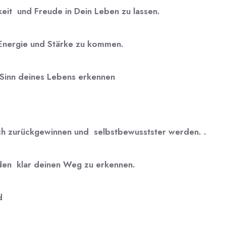
keit
und
Freude
in
Dein Leben
zu lassen.
Energie und Stärke
zu kommen
.
Sinn deines Lebens
erkennen
ch zurückgewinnen und
selbstbewusstster
werden.
.
nden
klar deinen Weg
zu erkennen.
d