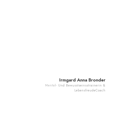
Irmgard Anna Bronder ist Mentorin & Coach mi
viel Herzblut und Lebensfreude.
Sie ist die
Gründerin der Irmgard-Anna-Bronder-Akademie
Sie und ihr Team helfen Menschen in der
Akademie mit Hilfe des Seelenplanes das
Hamsterrad zu verlassen, um selbstbestimmt m
Freude, Leichtigkeit, Spaß und Geld im Leben 
haben.
Irmgard Anna Bronder
Mental- Und Bewusstseinsstrainerin &
LebensfreudeCoach