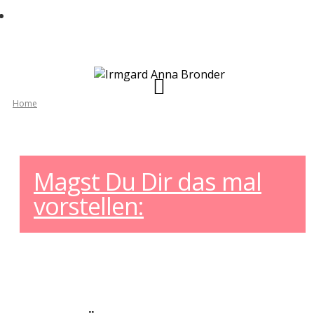
Jede Menge alltagstaugliche und einfache
u00dcbungen zur Prophylaxe bekommen
mu00f6chtest
Home
Magst Du Dir das mal
vorstellen: