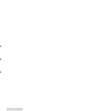
Klicke jetzt hier
1
1
1
Impressum