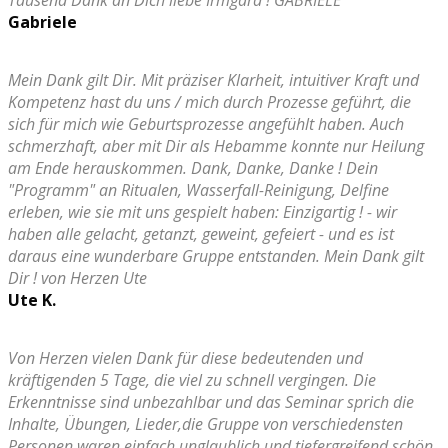
Tausend Dank an Dich liebe Irmgard ! GABRIELE
Gabriele
Mein Dank gilt Dir. Mit präziser Klarheit, intuitiver Kraft und
Kompetenz hast du uns / mich durch Prozesse geführt, die
sich für mich wie Geburtsprozesse angefühlt haben. Auch
schmerzhaft, aber mit Dir als Hebamme konnte nur Heilung
am Ende herauskommen. Dank, Danke, Danke ! Dein
"Programm" an Ritualen, Wasserfall-Reinigung, Delfine
erleben, wie sie mit uns gespielt haben: Einzigartig ! - wir
haben alle gelacht, getanzt, geweint, gefeiert - und es ist
daraus eine wunderbare Gruppe entstanden. Mein Dank gilt
Dir ! von Herzen Ute
Ute K.
Von Herzen vielen Dank für diese bedeutenden und
kräftigenden 5 Tage, die viel zu schnell vergingen. Die
Erkenntnisse sind unbezahlbar und das Seminar sprich die
Inhalte, Übungen, Lieder,die Gruppe von verschiedensten
Personen waren einfach unglaublich und tiefergreifend schön.