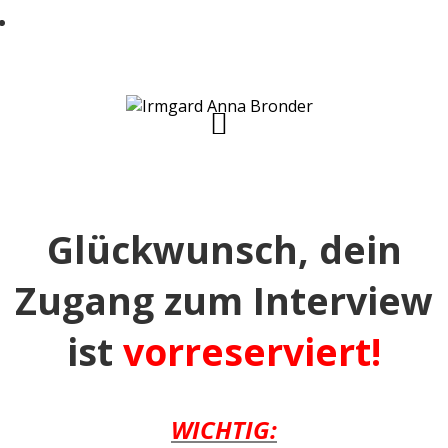
Jede Menge alltagstaugliche und einfache
u00dcbungen zur Prophylaxe bekommen
mu00f6chtest
Glückwunsch, d
ein
Zugang zum Interview
ist
vorreserviert!
WICHTIG: