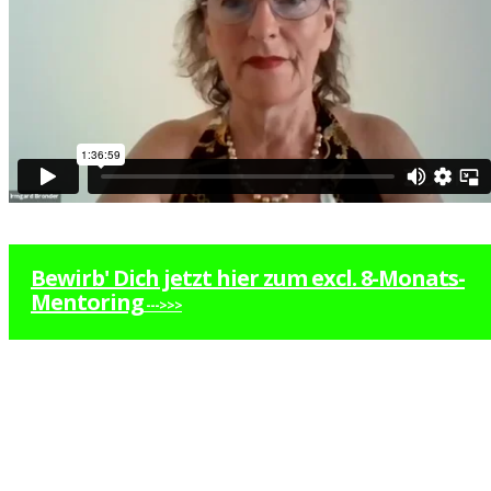
Bewirb' Dich jetzt hier zum excl. 8-Monats-
Mentoring
--->>>
L