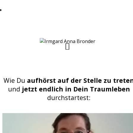
Jede Menge alltagstaugliche und einfache
u00dcbungen zur Prophylaxe bekommen
mu00f6chtest
Wie Du
aufhörst auf der Stelle zu trete
und
jetzt endlich in Dein Traumleben
durchstartest: