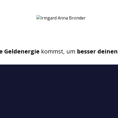
 u00dcbungen zur Prophylaxe bekommen mu00f6chte
ge Geldenergie
kommst, um
besser deinen