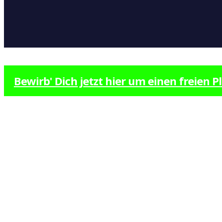
Bewirb' Dich jetzt hier um einen freien P
L