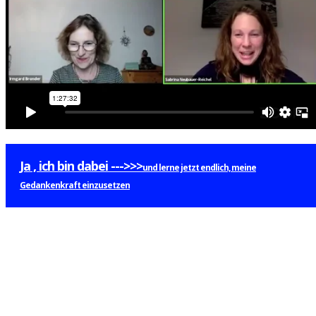
Ja , ich bin dabei --->>>
und lerne jetzt endlich, meine
Gedankenkraft einzusetzen
L