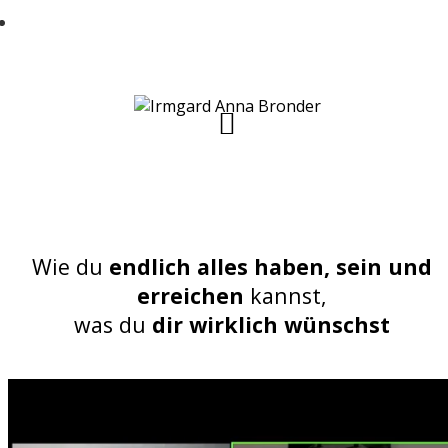
Jede Menge alltagstaugliche und einfache
u00dcbungen zur Prophylaxe bekommen
mu00f6chtest
Wie du
endlich alles haben, sein
und
erreichen
kannst,
was du
dir wirklich wünschst