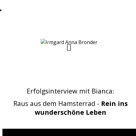
Jede Menge alltagstaugliche und einfache
u00dcbungen zur Prophylaxe bekommen
mu00f6chtest
Erfolgsinterview mit Bianca:
Raus aus dem Hamsterrad -
Rein ins
wunderschöne Leben