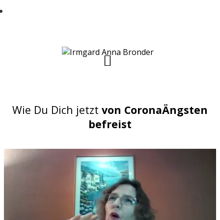
Jede Menge alltagstaugliche und einfache
u00dcbungen zur Prophylaxe bekommen
mu00f6chtest
Wie Du Dich jetzt
von CoronaÄngsten
befreist