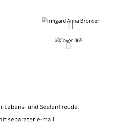
 u00dcbungen zur Prophylaxe bekommen mu00f6chte
en-Lebens- und SeelenFreude.
it separater e-mail.